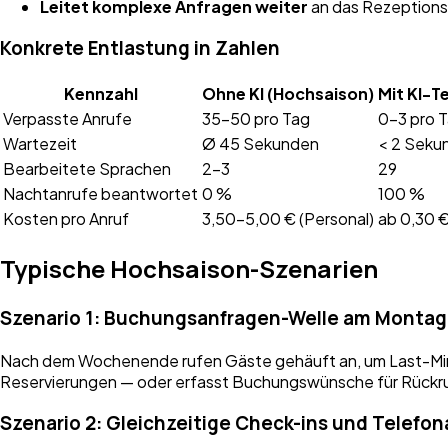
Leitet komplexe Anfragen weiter
an das Rezeptions
Konkrete Entlastung in Zahlen
Kennzahl
Ohne KI (Hochsaison)
Mit KI-T
Verpasste Anrufe
35–50 pro Tag
0–3 pro 
Wartezeit
Ø 45 Sekunden
< 2 Seku
Bearbeitete Sprachen
2–3
29
Nachtanrufe beantwortet
0 %
100 %
Kosten pro Anruf
3,50–5,00 € (Personal)
ab 0,30 
Typische Hochsaison-Szenarien
Szenario 1: Buchungsanfragen-Welle am Monta
Nach dem Wochenende rufen Gäste gehäuft an, um Last-Mi
Reservierungen — oder erfasst Buchungswünsche für Rückr
Szenario 2: Gleichzeitige Check-ins und Telefon