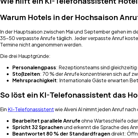
Wie hilft ein KI-Telefonassistent Hote
Warum Hotels in der Hochsaison Anruf
In der Hauptsaison zwischen Mai und September gehen im de
35–50 verpasste Anrufe täglich. Jeder verpasste Anruf ko
Termine nicht angenommen werden.
Die drei Hauptgründe:
Personalengpass
: Rezeptionsteams sind gleichzeiti
Stoßzeiten
: 70 % der Anrufe konzentrieren sich auf zw
Mehrsprachigkeit
: Internationale Gäste erwarten Bet
So löst ein KI-Telefonassistent das 
Ein
KI-Telefonassistent
wie Alveni AI nimmt jeden Anruf nach
Bearbeitet parallele Anrufe
ohne Warteschleife ode
Spricht 32 Sprachen
und erkennt die Sprache des Anr
Beantwortet 80 % der Standardfragen
direkt: Öff