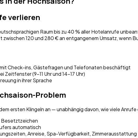
ls in der Hochsaison?
e verlieren
utschsprachigen Raum bis zu 40 % aller Hotelanrufe unbean
stet zwischen 120 und 280 € an entgangenem Umsatz, wenn 
g mit Check-ins, Gästefragen und Telefonaten beschäftigt
ei Zeitfenster (9–11 Uhr und 14–17 Uhr)
reuung in ihrer Sprache
Hochsaison-Problem
 dem ersten Klingeln an — unabhängig davon, wie viele Anrufe
r Besetztzeichen
ufers automatisch
nungszeiten, Anreise, Spa-Verfügbarkeit, Zimmerausstattung