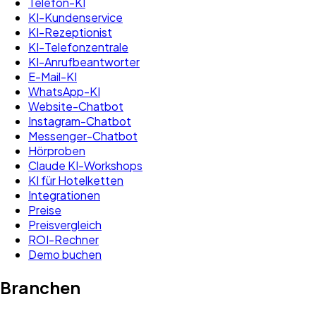
Telefon-KI
KI-Kundenservice
KI-Rezeptionist
KI-Telefonzentrale
KI-Anrufbeantworter
E-Mail-KI
WhatsApp-KI
Website-Chatbot
Instagram-Chatbot
Messenger-Chatbot
Hörproben
Claude KI-Workshops
KI für Hotelketten
Integrationen
Preise
Preisvergleich
ROI-Rechner
Demo buchen
Branchen