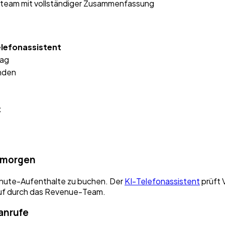
team mit vollständiger Zusammenfassung
elefonassistent
Tag
nden
€
gmorgen
nute-Aufenthalte zu buchen. Der
KI-Telefonassistent
prüft 
uf durch das Revenue-Team.
anrufe