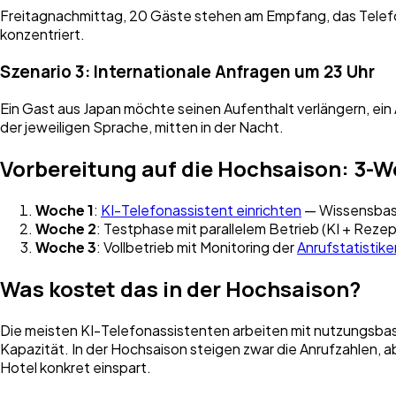
Freitagnachmittag, 20 Gäste stehen am Empfang, das Telefo
konzentriert.
Szenario 3: Internationale Anfragen um 23 Uhr
Ein Gast aus Japan möchte seinen Aufenthalt verlängern, ein
der jeweiligen Sprache, mitten in der Nacht.
Vorbereitung auf die Hochsaison: 3-
Woche 1
:
KI-Telefonassistent einrichten
— Wissensbasi
Woche 2
: Testphase mit parallelem Betrieb (KI + Rez
Woche 3
: Vollbetrieb mit Monitoring der
Anrufstatistike
Was kostet das in der Hochsaison?
Die meisten KI-Telefonassistenten arbeiten mit nutzungsbas
Kapazität. In der Hochsaison steigen zwar die Anrufzahlen, a
Hotel konkret einspart.