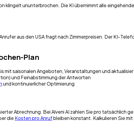
n klingelt ununterbrochen. Die KI übernimmt alle eingehen
 Anrufer aus den USA fragt nach Zimmerpreisen. Der KI-Telef
Wochen-Plan
s mit saisonalen Angeboten, Veranstaltungen und aktualisie
eption) und Feinabstimmung der Antworten
n
und kontinuierlicher Optimierung
ierter Abrechnung. Bei Alveni AI zahlen Sie pro tatsächlic
ber die
Kosten pro Anruf
bleiben konstant. Kalkulieren Sie mi