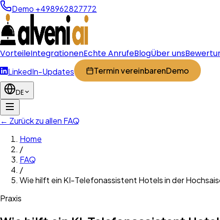
Demo +498962827772
Vorteile
Integrationen
Echte Anrufe
Blog
Über uns
Bewertu
Termin vereinbaren
Demo
LinkedIn-Updates
DE
← Zurück zu allen FAQ
Home
/
FAQ
/
Wie hilft ein KI-Telefonassistent Hotels in der Hochsai
Praxis