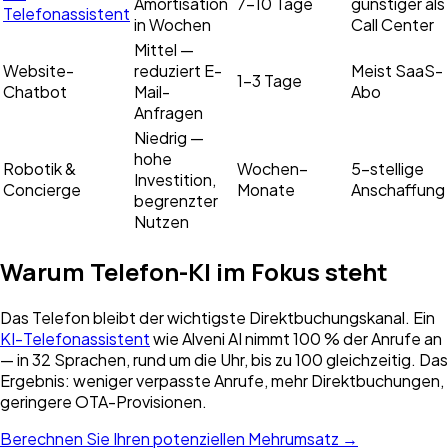
Amortisation
7–10 Tage
günstiger als
Telefonassistent
in Wochen
Call Center
Mittel —
Website-
reduziert E-
Meist SaaS-
1–3 Tage
Chatbot
Mail-
Abo
Anfragen
Niedrig —
hohe
Robotik &
Wochen–
5-stellige
Investition,
Concierge
Monate
Anschaffung
begrenzter
Nutzen
Warum Telefon-KI im Fokus steht
Das Telefon bleibt der wichtigste Direktbuchungskanal. Ein
KI-Telefonassistent
wie Alveni AI nimmt 100 % der Anrufe an
— in 32 Sprachen, rund um die Uhr, bis zu 100 gleichzeitig. Das
Ergebnis: weniger verpasste Anrufe, mehr Direktbuchungen,
geringere OTA-Provisionen.
Berechnen Sie Ihren potenziellen Mehrumsatz →