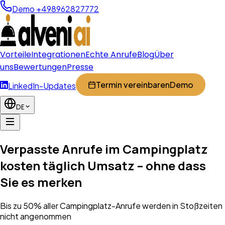
Demo +498962827772
Vorteile
Integrationen
Echte Anrufe
Blog
Über
uns
Bewertungen
Presse
Termin vereinbaren
Demo
LinkedIn-Updates
DE
Verpasste Anrufe im Campingplatz
kosten
täglich Umsatz
– ohne dass
Sie es merken
Bis zu 50% aller Campingplatz-Anrufe werden in Stoßzeiten
nicht angenommen