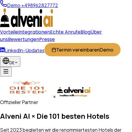
Demo +498962827772
Vorteile
Integrationen
Echte Anrufe
Blog
Über
uns
Bewertungen
Presse
Termin vereinbaren
Demo
LinkedIn-Updates
DE
×
Offizieller Partner
Alveni AI × Die 101 besten Hotels
Seit 2023 begleiten wir die renommiertesten Hotels der