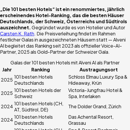
„Die 101 besten Hotels“ ist ein renommiertes, jährlich
erscheinendes Hotel-Ranking, das die besten Häuser
Deutschlands, der Schweiz, Österreichs und Südtirols
auszeichnet.
Gegründet wurde es von Hotelier und Autor
Carsten K. Rath
. Die Preisverleihung findet im Rahmen
festlicher Galas in ausgezeichneten Häusern statt — Alveni
AI begleitet das Ranking seit 2023 als offizieller Voice-AI-
Partner, 2025 als Gold-Partner der Schweizer Gala.
Galas der 101 besten Hotels mit Alveni AI als Partner
Jahr
Ranking
Austragungsort
101 besten Hotels
Schloss Elmau Luxury Spa &
2025
Deutschlands
Hideaway, Krün
101 besten Hotels der
Victoria-Jungfrau Hotel &
2025
Schweiz
Spa, Interlaken
101 besten Hotels (CH,
2024
The Dolder Grand, Zürich
AT, Südtirol, DE)
101 besten Hotels
Das Achental Resort,
2024
Deutschlands
Grassau