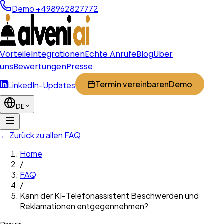
Demo +498962827772
Vorteile
Integrationen
Echte Anrufe
Blog
Über
uns
Bewertungen
Presse
Termin vereinbaren
Demo
LinkedIn-Updates
DE
← Zurück zu allen FAQ
Home
/
FAQ
/
Kann der KI-Telefonassistent Beschwerden und
Reklamationen entgegennehmen?