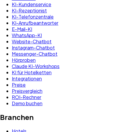
KI-Kundenservice
KI-Rezeptionist
KI-Telefonzentrale
KI-Anrufbeantworter
E-Mail-KI
WhatsApp-KI
Website-Chatbot
Instagram-Chatbot
Messenger-Chatbot
Hörproben
Claude KI-Workshops
KI für Hotelketten
Integrationen
Preise
Preisvergleich
ROI-Rechner
Demo buchen
Branchen
Hotels