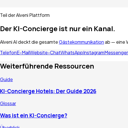
Teil der Alveni Plattform
Der KI-Concierge ist nur ein Kanal.
Alveni AI deckt die gesamte
Gästekommunikation
ab — eine 
Telefon
E-Mail
Website-Chat
WhatsApp
Instagram
Messenger
Weiterführende Ressourcen
Guide
KI-Concierge Hotels: Der Guide 2026
Glossar
Was ist ein KI-Concierge?
Überblick