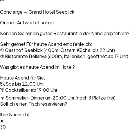
Concierge — Grand Hotel Seeblick
Online · Antwortet sofort
Können Sie mir ein gutes Restaurant in der Nähe empfehlen?
Sehr gerne! Für heute Abend empfehle ich:
①
Gasthof Seeblick (400m, Österr. Küche, bis 22 Uhr)
②
Ristorante Bellariva (600m, Italienisch, geöffnet ab 17 Uhr)
Was gibt es heute Abend im Hotel?
Heute Abend für Sie:
🧖 Spa bis 22:00 Uhr
🍸 Cocktailbar ab 19:00 Uhr
🍷 Sommelier-Dinner um 20:00 Uhr (noch 3 Plätze frei).
Soll ich einen Tisch reservieren?
Ihre Nachricht...
➤
30