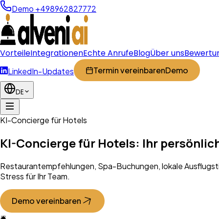
Demo +498962827772
Vorteile
Integrationen
Echte Anrufe
Blog
Über uns
Bewertu
Termin vereinbaren
Demo
LinkedIn-Updates
DE
KI-Concierge für Hotels
KI-Concierge für Hotels: Ihr persönlic
Restaurantempfehlungen, Spa-Buchungen, lokale Ausflugstip
Stress für Ihr Team.
Demo vereinbaren
🛎️