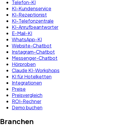
Telefon-KI
KI-Kundenservice
KI-Rezeptionist
KI-Telefonzentrale
KI-Anrufbeantworter
E-Mail-KI
WhatsApp-KI
Website-Chatbot
Instagram-Chatbot
Messenger-Chatbot
Hörproben
Claude KI-Workshops
KI für Hotelketten
Integrationen
Preise
Preisvergleich
ROI-Rechner
Demo buchen
Branchen