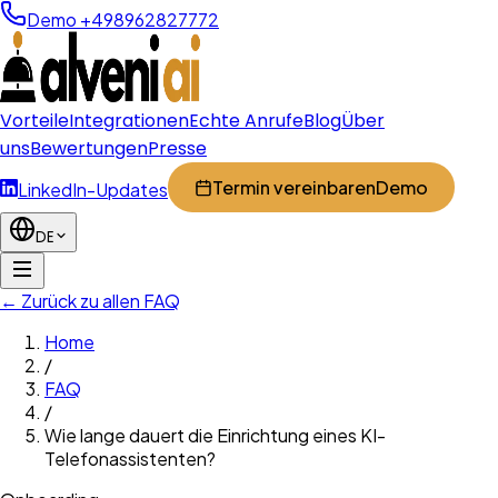
Demo +498962827772
Vorteile
Integrationen
Echte Anrufe
Blog
Über
uns
Bewertungen
Presse
Termin vereinbaren
Demo
LinkedIn-Updates
DE
← Zurück zu allen FAQ
Home
/
FAQ
/
Wie lange dauert die Einrichtung eines KI-
Telefonassistenten?