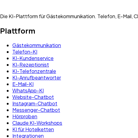
Die KI-Plattform für Gästekommunikation. Telefon, E-Mail, Ch
Plattform
Gästekommunikation
Telefon-KI
KI-Kundenservice
KI-Rezeptionist
KI-Telefonzentrale
KI-Anrufbeantworter
E-Mail-KI
WhatsApp-KI
Website-Chatbot
Instagram-Chatbot
Messenger-Chatbot
Hörproben
Claude KI-Workshops
KI für Hotelketten
Integrationen