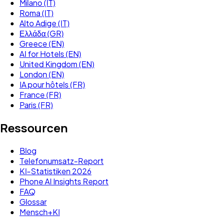
Milano (IT)
Roma (IT)
Alto Adige (IT)
Ελλάδα (GR)
Greece (EN)
AI for Hotels (EN)
United Kingdom (EN)
London (EN)
IA pour hôtels (FR)
France (FR)
Paris (FR)
Ressourcen
Blog
Telefonumsatz-Report
KI-Statistiken 2026
Phone AI Insights Report
FAQ
Glossar
Mensch+KI