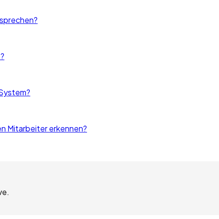
 sprechen?
n?
S-System?
n Mitarbeiter erkennen?
ve.