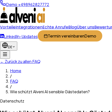
Demo +498962827772
Vorteile
Integrationen
Echte Anrufe
Blog
Über uns
Bewertu
Termin vereinbaren
Demo
LinkedIn-Updates
DE
← Zurück zu allen FAQ
Home
/
FAQ
/
Wie schützt Alveni AI sensible Gästedaten?
Datenschutz