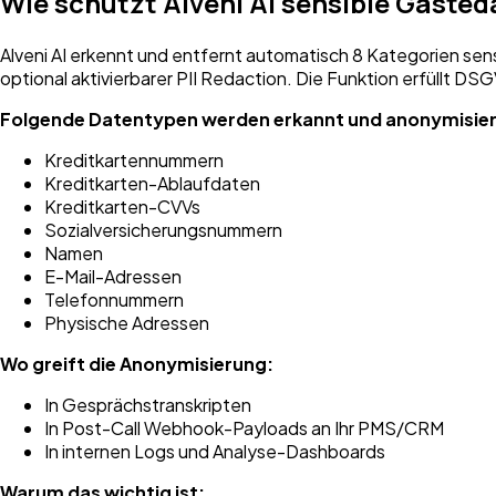
Wie schützt Alveni AI sensible Gäste
Alveni AI erkennt und entfernt automatisch 8 Kategorien sen
optional aktivierbarer PII Redaction. Die Funktion erfüllt DS
Folgende Datentypen werden erkannt und anonymisier
Kreditkartennummern
Kreditkarten-Ablaufdaten
Kreditkarten-CVVs
Sozialversicherungsnummern
Namen
E-Mail-Adressen
Telefonnummern
Physische Adressen
Wo greift die Anonymisierung:
In Gesprächstranskripten
In Post-Call Webhook-Payloads an Ihr PMS/CRM
In internen Logs und Analyse-Dashboards
Warum das wichtig ist: