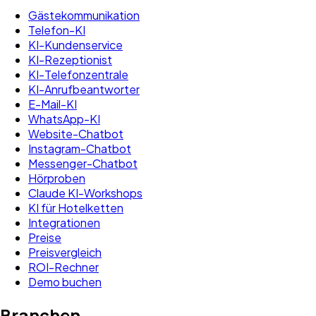
Gästekommunikation
Telefon-KI
KI-Kundenservice
KI-Rezeptionist
KI-Telefonzentrale
KI-Anrufbeantworter
E-Mail-KI
WhatsApp-KI
Website-Chatbot
Instagram-Chatbot
Messenger-Chatbot
Hörproben
Claude KI-Workshops
KI für Hotelketten
Integrationen
Preise
Preisvergleich
ROI-Rechner
Demo buchen
Branchen