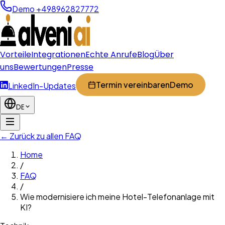
Demo +498962827772
Vorteile
Integrationen
Echte Anrufe
Blog
Über
uns
Bewertungen
Presse
Termin vereinbaren
Demo
LinkedIn-Updates
DE
← Zurück zu allen FAQ
Home
/
FAQ
/
Wie modernisiere ich meine Hotel-Telefonanlage mit
KI?